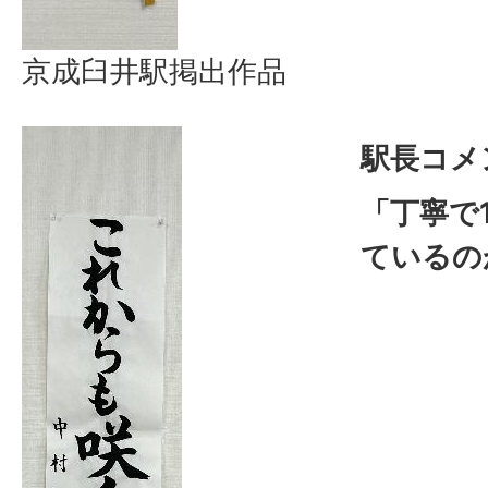
京成臼井駅掲出作品
駅長コメ
「丁寧で
ているの