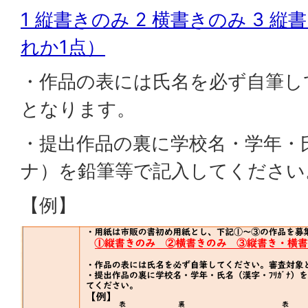
1 縦書きのみ 2 横書きのみ 3 
れか1点）
・作品の表には氏名を必ず自筆し
となります。
・提出作品の裏に学校名・学年・
ナ）を鉛筆等で記入してください
【例】