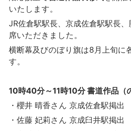
いたします。
JR佐倉駅駅長、京成佐倉駅駅長
席いただきました。
横断幕及びのぼり旗は8月上旬に
す。
10
時40分～11時10分 書道作品
・櫻井 晴香さん 京成佐倉駅掲出
・佐藤 妃莉さん 京成臼井駅掲出