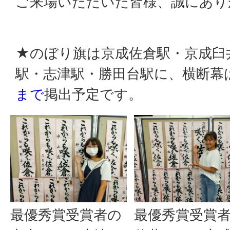
ご来場いただいた皆様、誠にあり
★のぼり旗は京成佐倉駅・京成臼
駅・志津駅・勝田台駅に、横断幕
まで
掲出予定です。
最優秀賞受賞者の
最優秀賞受賞