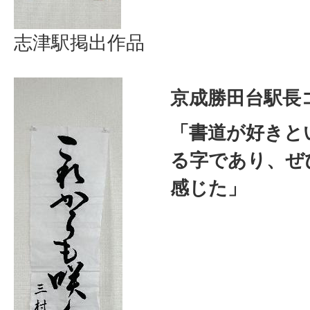
志津駅掲出作品
京成勝田台駅長
「書道が好きと
る字であり、ぜ
感じた」