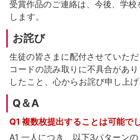
受賞作品のご連絡は、今後、学校
します。
お詫び
生徒の皆さまに配付させていただ
コードの読み取りに不具合があり
したこと、心からお詫び申し上げ
Q＆A
Q1 複数枚提出することは可能で
A1 一人につき、以下3パターン