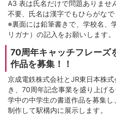
A3 表は氏名だけで問題ありませ
不要、氏名は漢字でもひらがなで
※裏面には鉛筆書きで、学校名、
リガナ）の記入をお願いします。
70周年キャッチフレーズ
作品を募集！！
京成電鉄株式会社とJR東日本株
き、70周年記念事業を盛り上げ
学中の中学生の書道作品を募集し
制作して駅構内に展示します。