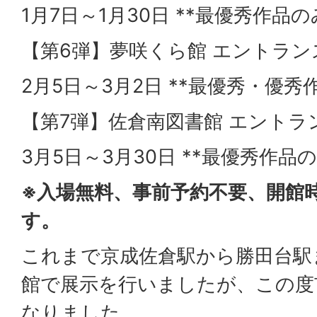
1月7日～1月30日 **最優秀作品の
【第6弾】夢咲くら館 エントラン
2月5日～3月2日 **最優秀・優秀
【第7弾】佐倉南図書館 エントラ
3月5日～3月30日 **最優秀作品
※入場無料、事前予約不要、開館
す。
これまで京成佐倉駅から勝田台駅
館で展示を行いましたが、この度
なりました。