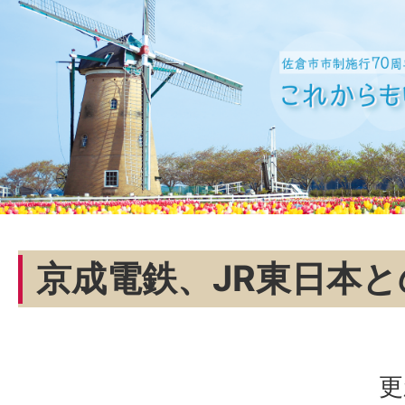
京成電鉄、JR東日本
更