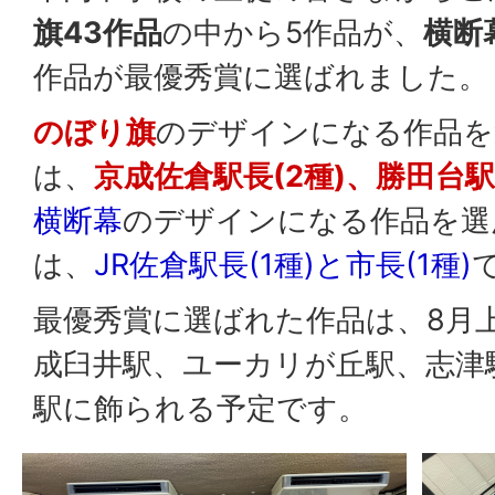
旗43作品
の中から5作品が、
横断
作品が最優秀賞に選ばれました。
のぼり旗
のデザインになる作品を
は、
京成佐倉駅長(2種)、勝田台駅長
横断幕
のデザインになる作品を選
は、
JR佐倉駅長(1種)と市長(1種)
最優秀賞に選ばれた作品は、8月
成臼井駅、ユーカリが丘駅、志津
駅に飾られる予定です。