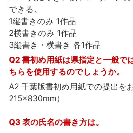
できる。
1縦書きのみ 1作品
2横書きのみ 1作品
3縦書き・横書き 各1作品
Q2 書初め用紙は県指定と一般で
ちらを使用するのでしょうか。
A2 千葉版書初め用紙での提出を
215×830mm）
Q3 表の氏名の書き方は。