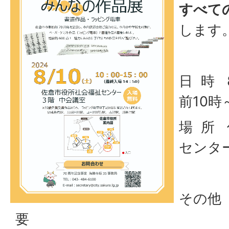
すべて
します
日 時 
前10時
場 所
センタ
3階
その他
要