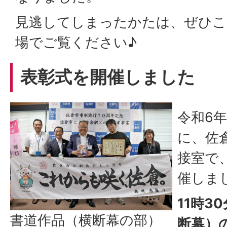
見逃してしまったかたは、ぜひこ
場でご覧ください♪
表彰式を開催しました
令和6年
に、佐倉
接室で
催しま
11
時30
書道作品（横断幕の部）
断幕）