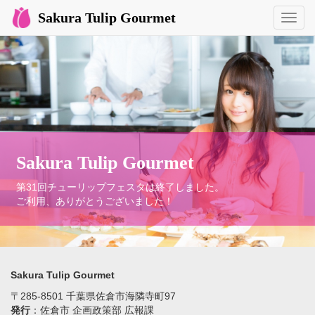
Sakura Tulip Gourmet
Toggl
navig
Sakura Tulip Gourmet
第31回チューリップフェスタは終了しました。
ご利用、ありがとうございました！
Sakura Tulip Gourmet
〒285-8501 千葉県佐倉市海隣寺町97
発行
：佐倉市 企画政策部 広報課