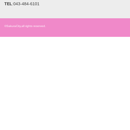
TEL
:043-484-6101
©SakuraCity,all rights reserved.