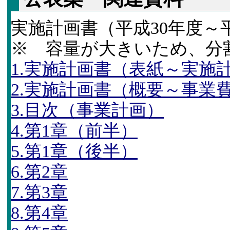
実施計画書（平成30年度～
※ 容量が大きいため、分
1.実施計画書（表紙～実施
2.実施計画書（概要～事業
3.目次（事業計画）
4.第1章（前半）
5.第1章（後半）
6.第2章
7.第3章
8.第4章