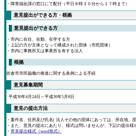
・障害福祉課の窓口にて配付（平日８時３０分から１７時まで）
意見提出ができる方・根拠
意見提出ができる方
・市内に在住、在勤、在学する方
・上記の方が主体となって構成された団体（市民団体）
・市内に事務所又は事業所を有する法人
根拠
佐倉市市民協働の推進に関する条例による手続
意見募集期間
平成30年4月24日～平成30年5月8日
意見の提出方法
・案件名、住所及び氏名( 法人その他の団体にあっては、所在地、
・また、意見の提出にあたり、様式は問いませんが、下記の提出様
・
意見提出様式（word形式）