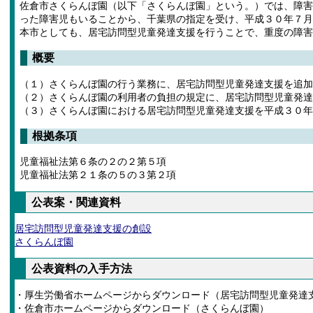
佐倉市さくらんぼ園（以下「さくらんぼ園」という。）では、障害
った障害児もいることから、千葉県の指定を受け、平成３０年７月
本市としても、居宅訪問型児童発達支援を行うことで、重度の障害
概要
（１）さくらんぼ園の行う業務に、居宅訪問型児童発達支援を追加
（２）さくらんぼ園の利用者の負担の規定に、居宅訪問型児童発達
（３）さくらんぼ園における居宅訪問型児童発達支援を平成３０年
根拠条項
児童福祉法第６条の２の２第５項
児童福祉法第２１条の５の３第２項
公表案・関連資料
居宅訪問型児童発達支援の創設
さくらんぼ園
公表資料の入手方法
・厚生労働省ホームページからダウンロード（居宅訪問型児童発達
・佐倉市ホームページからダウンロード（さくらんぼ園）