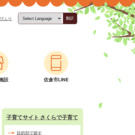
びふり
翻訳
施設
佐倉市LINE
子育てサイト さくらで子育て
目的別で探す