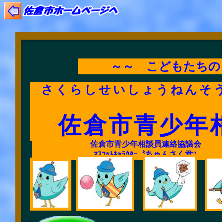
～～ こどもたちの
さくらしせいしょうねんそ
佐倉市青少年
佐倉市青少年相談員連絡協議会
ﾏｽｺｯﾄｷｬﾗｸﾀｰ〝ちゅんさく君″