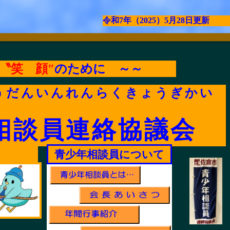
令和7年（2025）5月28日更新
〝笑 顔″
のために ～～
うだんいんれんらくきょうぎかい
相談員連絡協議会
青少年相談員について