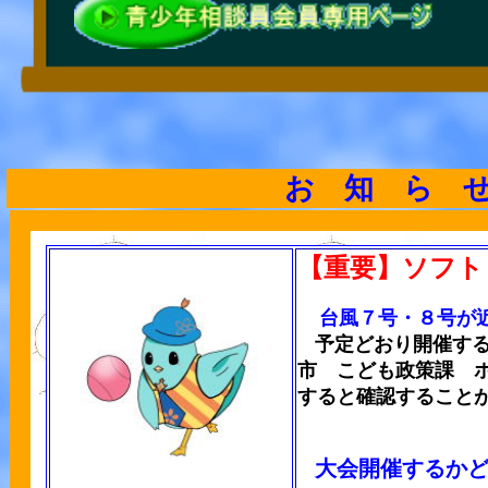
お 知 ら 