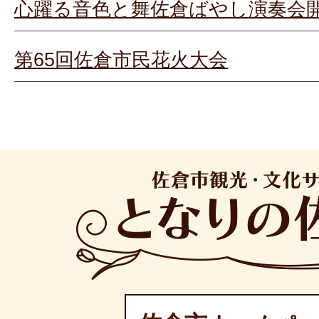
心躍る音色と舞佐倉ばやし演奏会
第65回佐倉市民花火大会