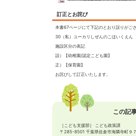
訂正とお詫び
本書67ページにて下記のとおり誤りがご
30（私）ユーカリしぜんのこほいくえん
施設区分の表記
誤）【幼稚園/認定こども園】
正）【保育園】
お詫びして訂正いたします。
この記
［こども支援部］ こども政策課
〒285-8501 千葉県佐倉市海隣寺町９