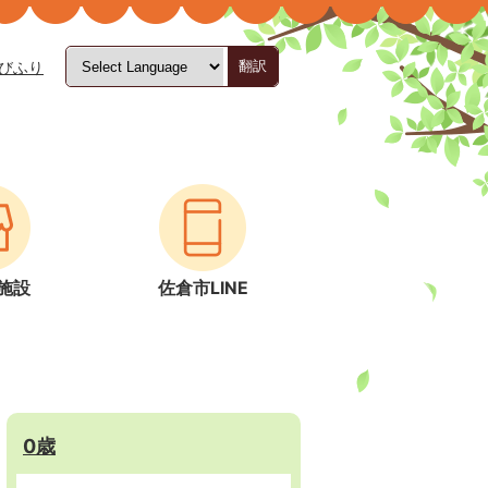
びふり
翻訳
施設
佐倉市LINE
0歳