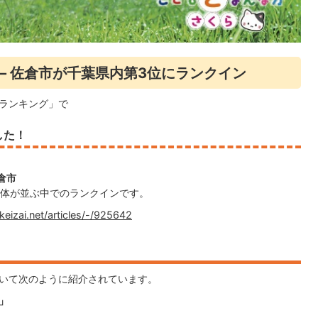
― 佐倉市が千葉県内第3位にランクイン
体ランキング」で
した
！
倉市
体が並ぶ中でのランクインです。
keizai.net/articles/-/925642
ついて次のように紹介されています。
」