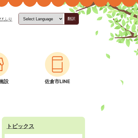
びふり
翻訳
施設
佐倉市LINE
トピックス