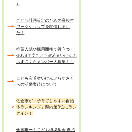
）
こども計画策定のための高校生
ワークショップを開催しまし
た！
推薦入試や採用面接で役立つ！
令和8年度こども🌸若者いけんぷ
らすさくらメンバー大募集！！
こども🌸若者いけんぷらすさく
らの活動実績について
佐倉市が「子育てしやすい自治
体ランキング」県内第3位にラン
クイン！
全国唯一！こども環境学会 自治