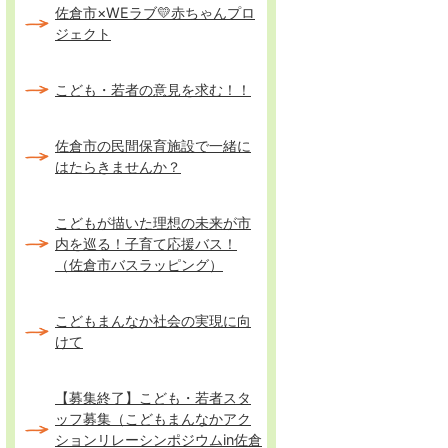
佐倉市×WEラブ💛赤ちゃんプロ
ジェクト
こども・若者の意見を求む！！
佐倉市の民間保育施設で一緒に
はたらきませんか？
こどもが描いた理想の未来が市
内を巡る！子育て応援バス！
（佐倉市バスラッピング）
こどもまんなか社会の実現に向
けて
【募集終了】こども・若者スタ
ッフ募集（こどもまんなかアク
ションリレーシンポジウムin佐倉