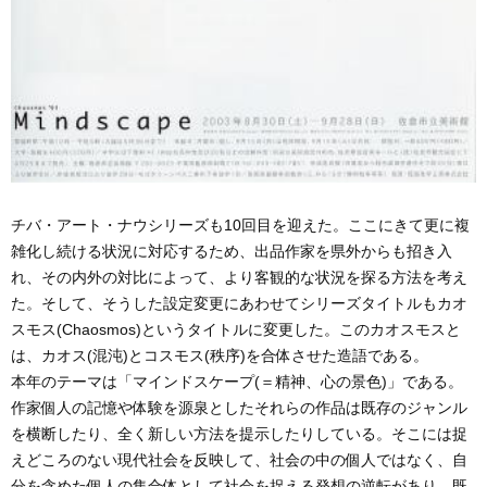
チバ・アート・ナウシリーズも10回目を迎えた。ここにきて更に複
雑化し続ける状況に対応するため、出品作家を県外からも招き入
れ、その内外の対比によって、より客観的な状況を探る方法を考え
た。そして、そうした設定変更にあわせてシリーズタイトルもカオ
スモス(Chaosmos)というタイトルに変更した。このカオスモスと
は、カオス(混沌)とコスモス(秩序)を合体させた造語である。
本年のテーマは「マインドスケープ(＝精神、心の景色)」である。
作家個人の記憶や体験を源泉としたそれらの作品は既存のジャンル
を横断したり、全く新しい方法を提示したりしている。そこには捉
えどころのない現代社会を反映して、社会の中の個人ではなく、自
分を含めた個人の集合体として社会を捉える発想の逆転があり、既