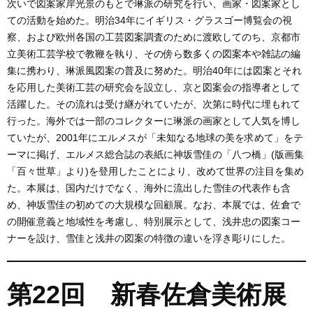
次いで図案家岸光景のもとで琳派の研究を行い、画家・図案家とし
ての活動を始めた。明治34年にイギリス・グラスゴー博覧会の視
察、および欧州各国の工芸図案調査のために渡欧してのち、京都市
立美術工芸学校で教鞭を執り、その傍ら数多くの図案本や雑誌の編
集に携わり、琳派風図案の普及に努めた。明治40年には図案とそれ
を応用した美術工芸の研究会を設立し、京と図案会の指導者として
活躍した。その流れは受け継がれていたが、次第に時代に埋もれて
行った。海外では一部のコレクターに琳派の画家として人気を博し
ていたが、2001年にエルメスが「未知なる地球の美を求めて」をテ
ーマに掲げ、エルメス総合誌の表紙に神坂雪佳の「八つ橋」(版画集
「百々世草」より)を登用したことにより、改めて世界の注目を集め
た。本展は、国内だけでなく、海外に流出した雪佳の代表作も含
め、神坂雪佳の初めての大規模な回顧展。なお、本展では、佐倉で
の開催意義と地域性を考慮し、特別展示として、浅井忠の図案コー
ナーを設け、雪佳と浅井の図案の特徴の違いを浮き彫りにした。
第22回 新春佐倉美術展