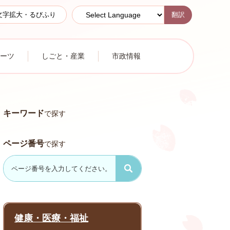
翻訳
文字拡大・るびふり
ーツ
しごと・産業
市政情報
キーワード
で探す
ページ番号
で探す
健康・医療・福祉