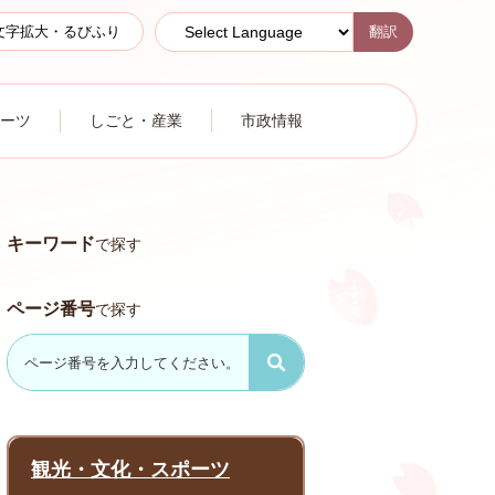
翻訳
文字拡大・るびふり
ーツ
しごと・産業
市政情報
キーワード
で探す
ページ番号
で探す
観光・文化・スポーツ