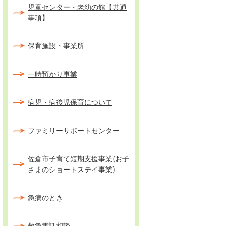
児童センター・老幼の館【共通
事項】
保育施設・事業所
一時預かり事業
病児・病後児保育について
ファミリーサポートセンター
佐倉市子育て短期支援事業(お子
さまのショートステイ事業)
急病のとき
救急電話相談