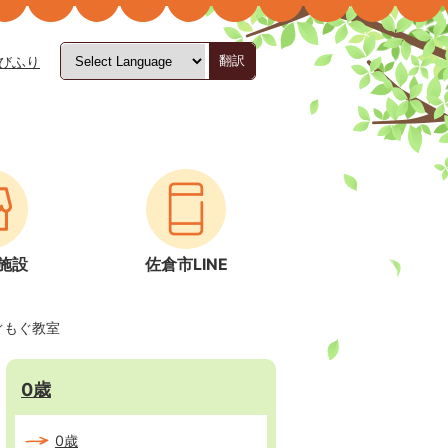
びふり
翻訳
施設
佐倉市LINE
ぐもぐ教室
0歳
0歳