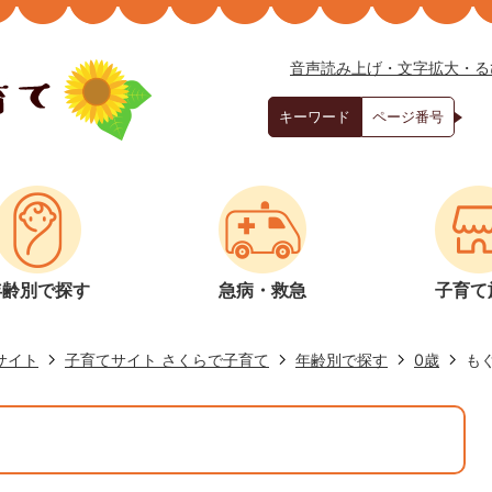
音声読み上げ・文字拡大・る
キーワード
ページ番号
年齢別で探す
急病・救急
子育て
サイト
子育てサイト さくらで子育て
年齢別で探す
0歳
も