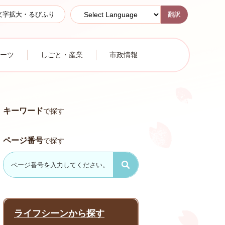
翻訳
文字拡大・るびふり
ーツ
しごと・産業
市政情報
キーワード
で探す
ページ番号
で探す
ライフシーンから探す