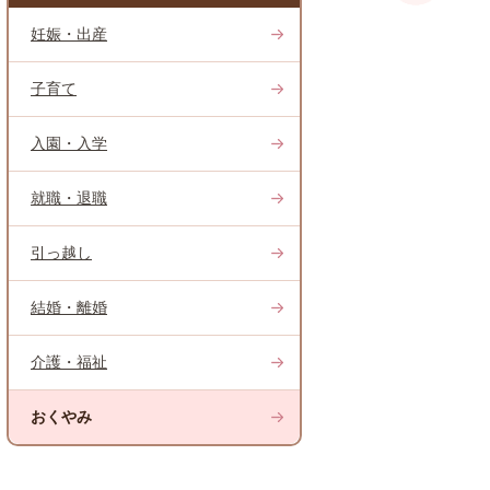
妊娠・出産
子育て
入園・入学
就職・退職
引っ越し
結婚・離婚
介護・福祉
おくやみ