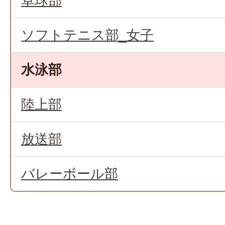
卓球部
ソフトテニス部_女子
水泳部
陸上部
放送部
バレーボール部