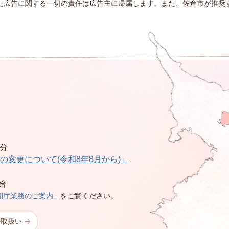
た広告に関する一切の責任は広告主に帰属します。また、佐倉市が推奨
0分
の変更について(令和8年8月から)」
始
開庁業務のご案内」
をご覧ください。
の取扱い