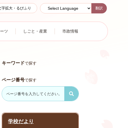
翻訳
文字拡大・るびふり
ーツ
しごと・産業
市政情報
キーワード
で探す
ページ番号
で探す
学校だより