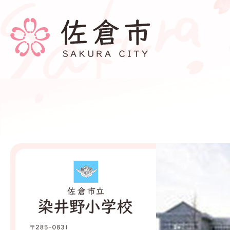
染
井
野