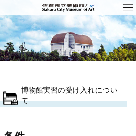
トップ
展覧会
利用案内・アクセス
学ぶ、体験する
博物館実習の受け入れについ
貸館
て
佐倉市立美術館について