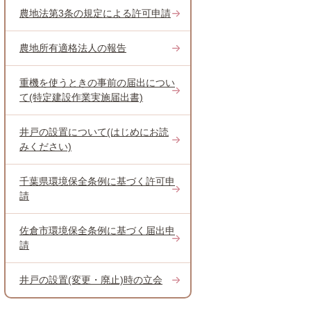
農地法第3条の規定による許可申請
農地所有適格法人の報告
重機を使うときの事前の届出につい
て(特定建設作業実施届出書)
井戸の設置について(はじめにお読
みください)
千葉県環境保全条例に基づく許可申
請
佐倉市環境保全条例に基づく届出申
請
井戸の設置(変更・廃止)時の立会