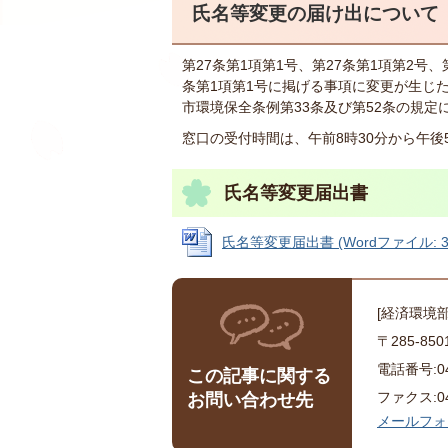
氏名等変更の届け出について
第27条第1項第1号、第27条第1項第2号、
条第1項第1号に掲げる事項に変更が生じ
市環境保全条例第33条及び第52条の規定
窓口の受付時間は、午前8時30分から午
氏名等変更届出書
氏名等変更届出書 (Wordファイル: 39
[経済環境
〒285-8
電話番号:043
この記事に関する
ファクス:043
お問い合わせ先
メールフォ