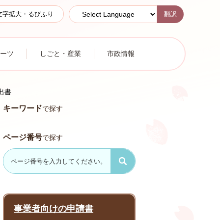
翻訳
文字拡大・るびふり
ーツ
しごと・産業
市政情報
出書
キーワード
で探す
ページ番号
で探す
事業者向けの申請書