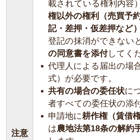
載されている権利内容
権以外の権利（売買予
記・差押・仮差押など
登記の抹消ができない
の同意書を添付
してく
代理人による届出の場
式）が必要です。
共有の場合の委任状
に
者すべての委任状の添
申請地に
耕作権（賃借
は
農地法第18条の解約
注意