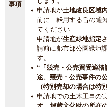
します。
事項
申請地が
土地改良区域
前に「転用する旨の通
てください。
申請地が
生産緑地指定
請前に都市部公園緑地
す。
“「競売・公売買受適格
途、競売・公売事件の
（特別売却の場合は特別
申請地での土木工事の
ず
、埋蔵文化財の所在