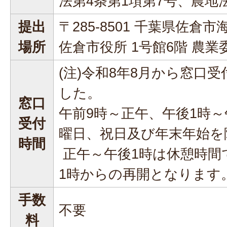
法第4条第1項第7号、農地
提出
〒285-8501 千葉県佐倉市
場所
佐倉市役所 1号館6階 農
(注)令和8年8月から窓口
した。
窓口
午前9時～正午、午後1時～
受付
曜日、祝日及び年末年始を
時間
正午～午後1時は休憩時間
1時からの再開となります
手数
不要
料