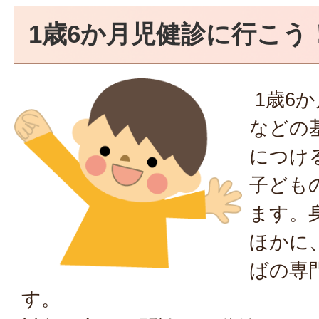
1歳6か月児健診に行こう
1歳6
などの
につけ
子ども
ます。
ほかに
ばの専
す。