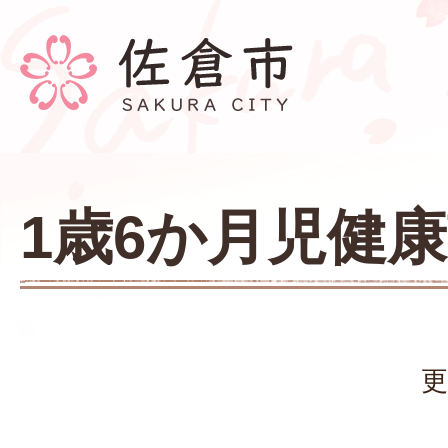
1歳6か月児健
更