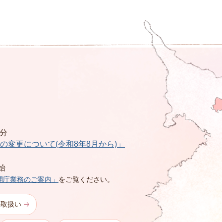
0分
の変更について(令和8年8月から)」
始
開庁業務のご案内」
をご覧ください。
の取扱い