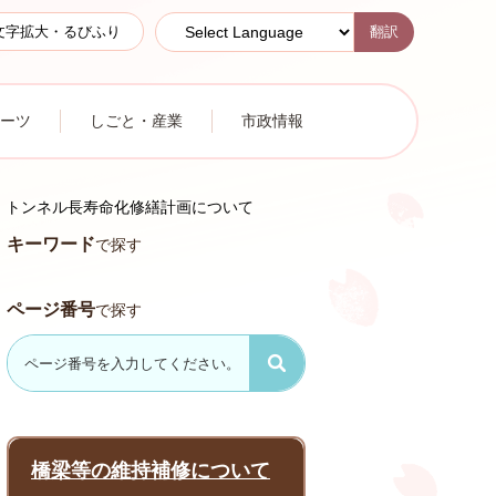
翻訳
文字拡大・るびふり
ーツ
しごと・産業
市政情報
トンネル長寿命化修繕計画について
キーワード
で探す
ページ番号
で探す
橋梁等の維持補修について