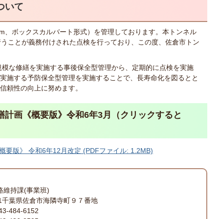
ついて
.1m、ボックスカルバート形式）を管理しております。本トンネル
行うことが義務付けされた点検を行っており、この度、佐倉市トン
規模な修繕を実施する事後保全型管理から、定期的に点検を実施
実施する予防保全型管理を実施することで、長寿命化を図るとと
信頼性の向上に努めます。
繕計画《概要版》令和6年3月（クリックすると
）
》 令和6年12月改定 (PDFファイル: 1.2MB)
路維持課(事業班)
501千葉県佐倉市海隣寺町９７番地
-484-6152