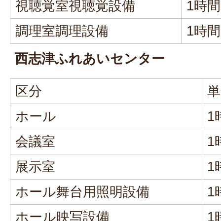
視聴覚室視聴覚設備
1時
調理室調理設備
1時
西志津ふれあいセンター
区分
単
ホール
1
会議室
1
展示室
1
ホール舞台用照明設備
1
ホール映写設備
1