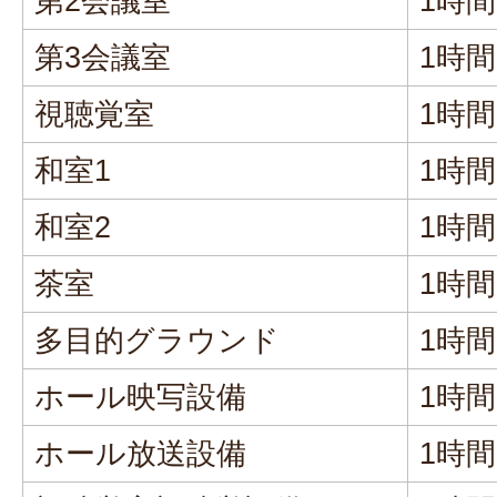
第2会議室
1時
第3会議室
1時
視聴覚室
1時
和室1
1時
和室2
1時
茶室
1時
多目的グラウンド
1時
ホール映写設備
1時
ホール放送設備
1時