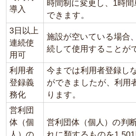
時間制に変更し、1時
導入
できます。
3日以上
施設が空いている場合、
連続使
続して使用することが
用可
利用者
今までは利用者登録し
登録義
ができましたが、利用
務化
ります。
営利団
体（個
営利団体（個人）の判
人）の
れに類するものを1,50