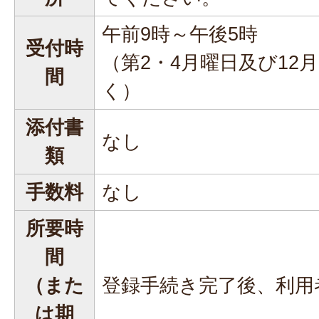
午前9時～午後5時
受付時
（第2・4月曜日及び12月
間
く）
添付書
なし
類
手数料
なし
所要時
間
（また
登録手続き完了後、利用
は期