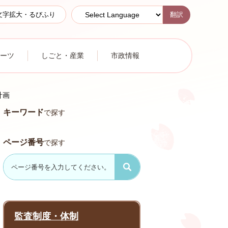
翻訳
文字拡大・るびふり
ーツ
しごと・産業
市政情報
計画
キーワード
で探す
ページ番号
で探す
監査制度・体制