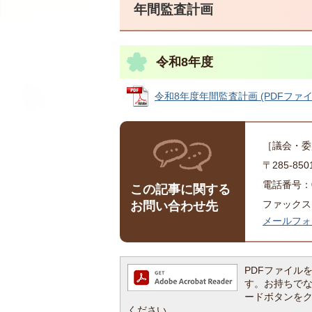
年間監査計画
令和8年度
令和8年度年間監査計画 (PDFファイル: 
［議会・委
〒285-8
電話番号：04
この記事に関する
ファックス：0
お問い合わせ先
メールフォ
PDFファイルを閲
す。お持ちでない方
ードボタンを
ください。