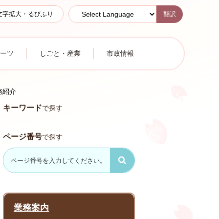
翻訳
文字拡大・るびふり
ーツ
しごと・産業
市政情報
務紹介
キーワード
で探す
ページ番号
で探す
業務案内