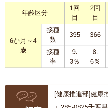
1回
2回
年齢区分
目
目
接種
395
366
数
6か月～4
歳
接種
9.
8.
率
3％
6％
[健康推進部]健康
〒285-0825千