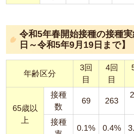
令和5年春開始接種の接種実
日～令和5年9月19日まで】
3回
4回
年齢区分
目
目
接種
2
69
263
数
65歳以
上
接種
0.1%
0.4%
3
率