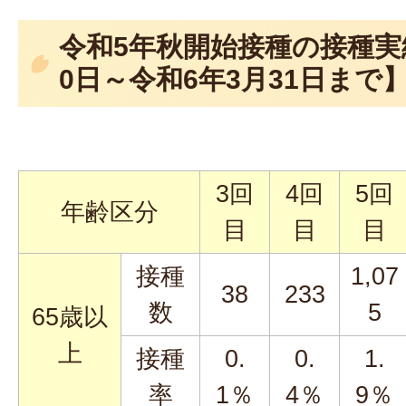
令和5年秋開始接種の接種実
0日～令和6年3月31日まで
3回
4回
5回
年齢区分
目
目
目
接種
1,07
38
233
数
5
65歳以
上
接種
0.
0.
1.
率
1％
4％
9％