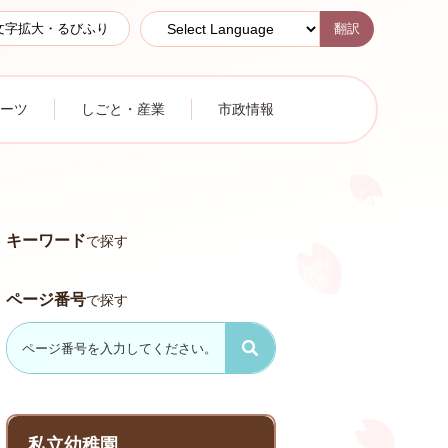
翻訳
文字拡大・るびふり
ーツ
しごと・産業
市政情報
キーワード
で探す
ページ番号
で探す
私立幼稚園