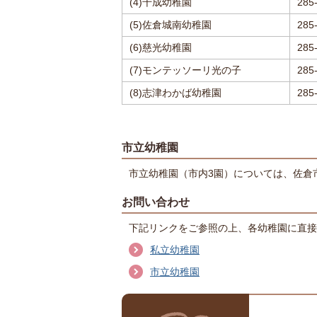
(4)千成幼稚園
285
(5)佐倉城南幼稚園
285
(6)慈光幼稚園
285
(7)モンテッソーリ光の子
285
(8)志津わかば幼稚園
285
市立幼稚園
市立幼稚園（市内3園）については、佐倉市教
お問い合わせ
下記リンクをご参照の上、各幼稚園に直接
私立幼稚園
市立幼稚園