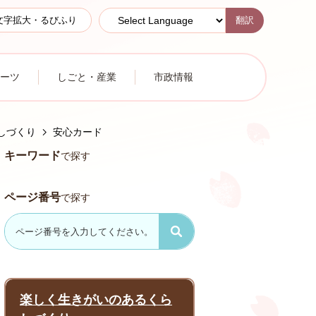
翻訳
文字拡大・るびふり
ーツ
しごと・産業
市政情報
しづくり
安心カード
キーワード
で探す
ページ番号
で探す
楽しく生きがいのあるくら