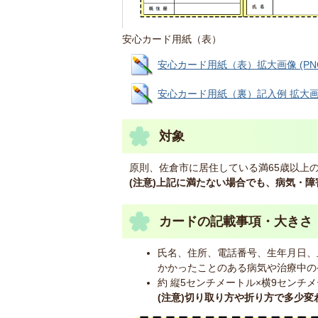
安心カード用紙（表）
安心カード用紙（表）拡大画像 (PNG: 
安心カード用紙（裏）記入例 拡大画像 (P
対象
原則、佐倉市に居住している満65歳以上
(注意)上記に満たない場合でも、病気・
カードの記載事項・大きさ
氏名、住所、電話番号、生年月日、
かかったことのある病気や治療中の
約 縦5センチメートル×横9センチ
(注意)切り取り方や折り方で多少