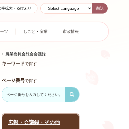
翻訳
文字拡大・るびふり
ーツ
しごと・産業
市政情報
農業委員会総会会議録
キーワード
で探す
ページ番号
で探す
広報・会議録・その他