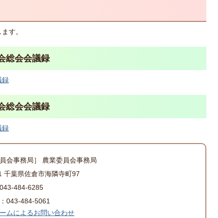
します。
会総会会議録
議録
会総会会議録
議録
員会事務局］ 農業委員会事務局
501 千葉県佐倉市海隣寺町97
3-484-6285
43-484-5061
ームによるお問い合わせ