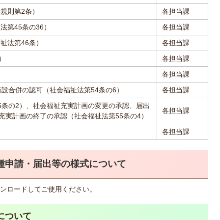
規則第2条）
各担当課
第45条の36）
各担当課
祉法第46条）
各担当課
）
各担当課
各担当課
設合併の認可（社会福祉法第54条の6）
各担当課
5条の2）、社会福祉充実計画の変更の承認、届出
各担当課
充実計画の終了の承認（社会福祉法第55条の4）
各担当課
種申請・届出等の様式について
ンロードしてご使用ください。
について