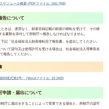
ュール概要 (PDFファイル: 166.7KB)
報告について
たときは、遅滞なく、財産目録記載の財産の移転を受けて、その移
する書類を添付して所轄庁へ報告しなければなりません。
、下記「社会福祉法人財産移転完了報告書」を提出してください。
について貸与又は使用許可を受ける場合は、社会福祉法人理事長名
て報告してください。
書
式第3号〉 (Wordファイル: 19.2KB)
可申請・届出について
所轄庁に届出をすることによって変更できる場合と、所轄庁の認可