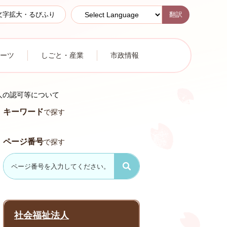
翻訳
文字拡大・るびふり
ーツ
しごと・産業
市政情報
人の認可等について
キーワード
で探す
ページ番号
で探す
社会福祉法人