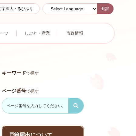
翻訳
文字拡大・るびふり
ーツ
しごと・産業
市政情報
キーワード
で探す
ページ番号
で探す
戸籍届出について