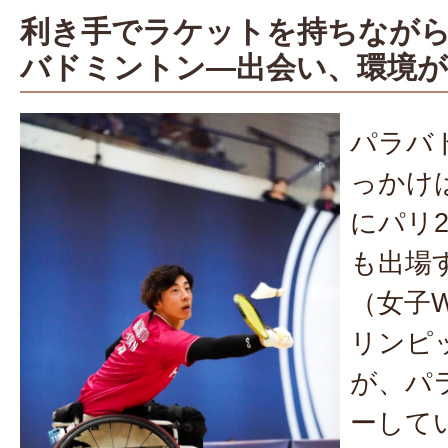
利き手でラケットを持ちなが
バドミントン―出会い、環境が
パラバ
っかけ
にパリ2
も出場
（女子W
リンピ
が、パ
ーして