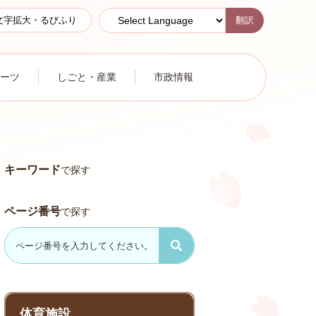
翻訳
文字拡大・るびふり
ーツ
しごと・産業
市政情報
キーワード
で探す
ページ番号
で探す
体育施設