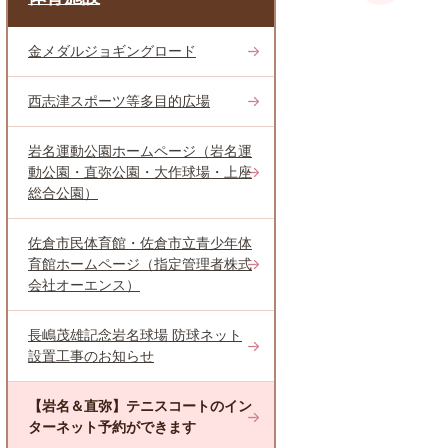
金メダルジョギングロード
西志津スポーツ等多目的広場
岩名運動公園ホームページ（岩名運
動公園・直弥公園・大作球場・上座
総合公園）
佐倉市民体育館・佐倉市立青少年体
育館ホームページ（指定管理者株式
会社オーエンス）
長嶋茂雄記念岩名球場 防球ネット
設置工事のお知らせ
【岩名＆直弥】テニスコートのイン
ターネット予約ができます