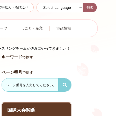
翻訳
文字拡大・るびふり
ーツ
しごと・産業
市政情報
レスリングチームが佐倉にやってきました！
キーワード
で探す
ページ番号
で探す
国際大会関係