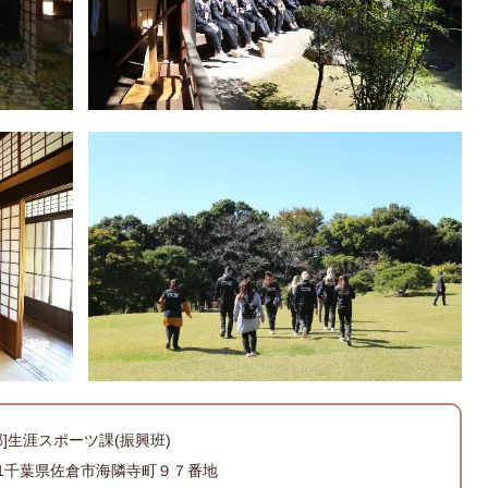
部]生涯スポーツ課(振興班)
501千葉県佐倉市海隣寺町９７番地