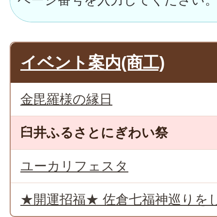
イベント案内(商工)
金毘羅様の縁日
臼井ふるさとにぎわい祭
ユーカリフェスタ
★開運招福★ 佐倉七福神巡りを