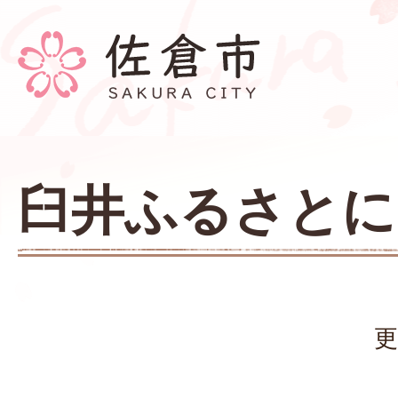
臼井ふるさとに
更