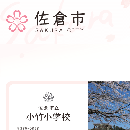
小
竹
小