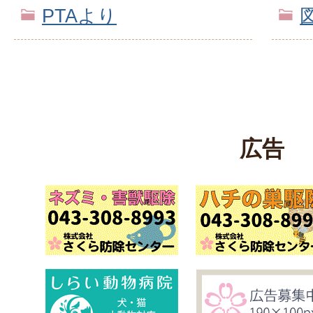
PTAより
広告