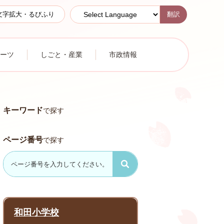
翻訳
文字拡大・るびふり
ーツ
しごと・産業
市政情報
キーワード
で探す
ページ番号
で探す
和田小学校