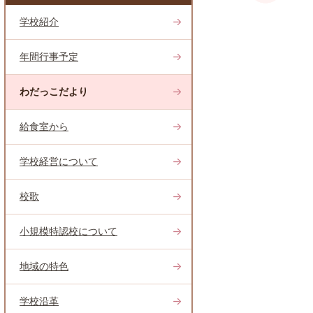
学校紹介
年間行事予定
わだっこだより
給食室から
学校経営について
校歌
小規模特認校について
地域の特色
学校沿革