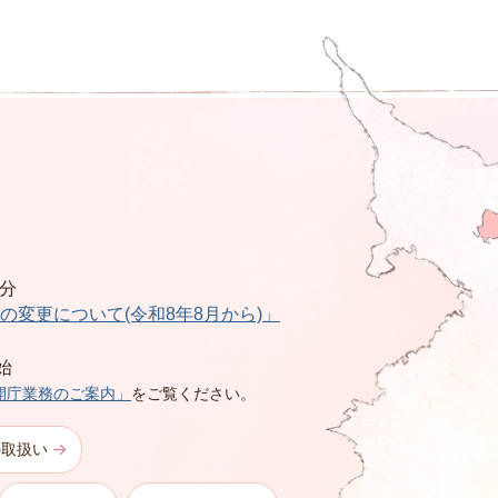
0分
の変更について(令和8年8月から)」
始
開庁業務のご案内」
をご覧ください。
の取扱い