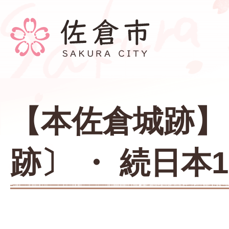
【本佐倉城跡】 
跡〕 ・ 続日本1