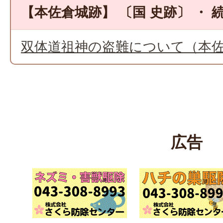
【本佐倉城跡】 〔国 史跡〕 ・ 続
双体道祖神の盗難について（本
広告