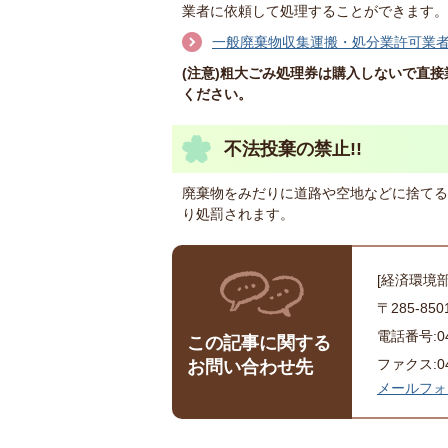
業者に依頼して処理することができます。
一般廃棄物収集運搬・処分業許可業
(注意)粗大ごみ処理券は購入しないで直
ください。
不法投棄の禁止!!
廃棄物をみだりに道路や空地などに捨てる
り処罰されます。
[経済環境
〒285-8
電話番号:043
この記事に関する
ファクス:043
お問い合わせ先
メールフォ