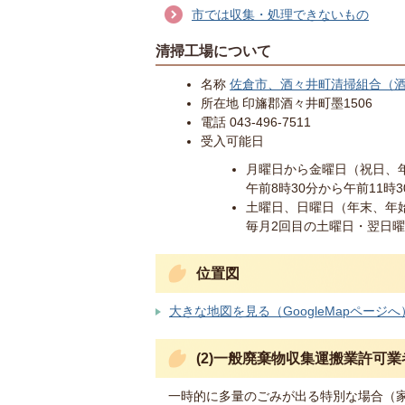
市では収集・処理できないもの
清掃工場について
名称
佐倉市、酒々井町清掃組合（
所在地 印旛郡酒々井町墨1506
電話 043-496-7511
受入可能日
月曜日から金曜日（祝日、
午前8時30分から午前11時
土曜日、日曜日（年末、年
毎月2回目の土曜日・翌日曜
位置図
大きな地図を見る（GoogleMapページへ
(2)一般廃棄物収集運搬業許可
一時的に多量のごみが出る特別な場合（