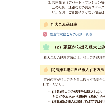
共同住宅（アパート・マンション等
止のため、通路などの共用スペース
い。なお、ごみ集積所がない場合は
粗大ごみ品目表
佐倉市家庭ごみの分別一覧表
（2）家庭から出る粗大ご
粗大ごみの処理方法には、粗大ごみ処理券
(1)清掃工場に自己搬入する方法
市民の方が粗大ごみを自己搬入する場合
してください。
(注意)粗大ごみ処理券は購入しな
キログラムあたり350円（税込）か
(注意)自己搬入に際しては市では