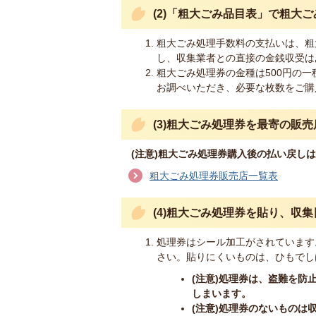
(2)「粗大ごみ品目表」で粗大
粗大ごみ処理手数料の支払いは、粗
し、収集業者との直接の金銭収受は
粗大ごみ処理券の金種は500円の
お調べいただき、必要な枚数をご購
(3)粗大ごみ処理券を最寄の販
(注意)粗大ごみ処理券購入後の払い戻し
粗大ごみ処理券販売店一覧表
​​​​​​​(4)粗大ごみ処理券を
処理券はシール加工がされています
さい。貼りにくいものは、ひもでし
(注意)処理券は、盗難を
しまいます。
(注意)処理券のないものは