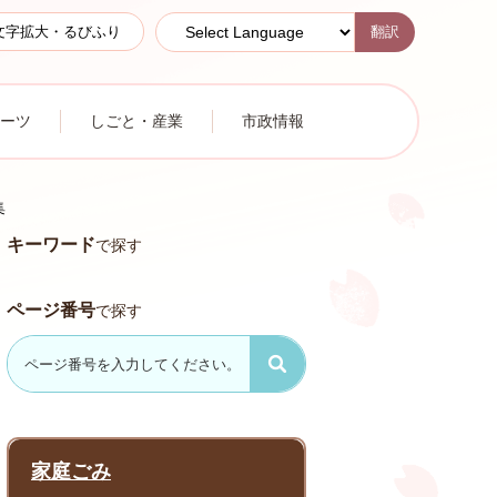
翻訳
文字拡大・るびふり
ーツ
しごと・産業
市政情報
集
キーワード
で探す
ページ番号
で探す
家庭ごみ