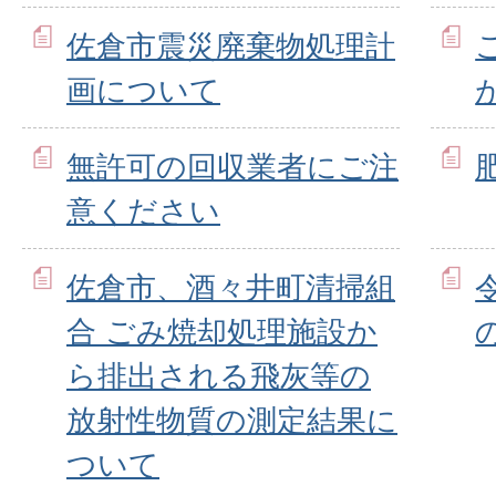
佐倉市震災廃棄物処理計
画について
無許可の回収業者にご注
意ください
佐倉市、酒々井町清掃組
合 ごみ焼却処理施設か
ら排出される飛灰等の
放射性物質の測定結果に
ついて