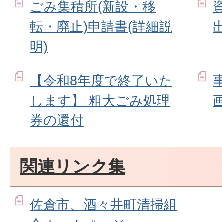
ごみ集積所(新設・移
転・廃止)申請書(詳細説
明)
【令和8年度で終了いた
します】 粗大ごみ処理
券の還付
関連リンク集
佐倉市、酒々井町清掃組