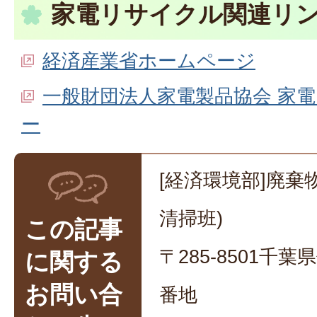
家電リサイクル関連リ
経済産業省ホームページ
一般財団法人家電製品協会 家
ー
[経済環境部]廃棄
清掃班)
この記事
〒285-8501千
に関する
お問い合
番地