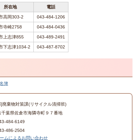
所在地
電話
市高岡303-2
043-484-1206
市寺崎2758
043-484-0436
市上志津855
043-489-2491
市下志津1034-2
043-487-8702
名簿
部]廃棄物対策課(リサイクル清掃班)
501千葉県佐倉市海隣寺町９７番地
-484-6149
-486-2504
ームによるお問い合わせ