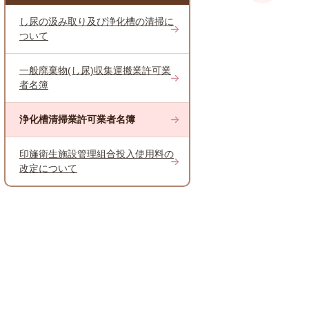
し尿の汲み取り及び浄化槽の清掃に
ついて
一般廃棄物(し尿)収集運搬業許可業
者名簿
浄化槽清掃業許可業者名簿
印旛衛生施設管理組合投入使用料の
改定について