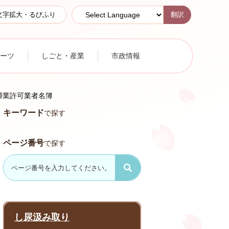
翻訳
文字拡大・るびふり
ーツ
しごと・産業
市政情報
掃業許可業者名簿
キーワード
で探す
ページ番号
で探す
し尿汲み取り