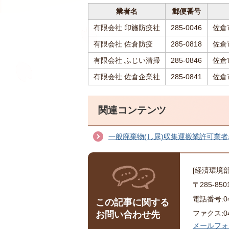
業者名
郵便番号
有限会社 印旛防疫社
285-0046
佐倉
有限会社 佐倉防疫
285-0818
佐倉
有限会社 ふじい清掃
285-0846
佐倉
有限会社 佐倉企業社
285-0841
佐倉
関連コンテンツ
一般廃棄物(し尿)収集運搬業許可業者
[経済環境
〒285-8
電話番号:043
この記事に関する
ファクス:043
お問い合わせ先
メールフォ