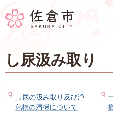
し尿汲み取り
し尿の汲み取り及び浄
化槽の清掃について