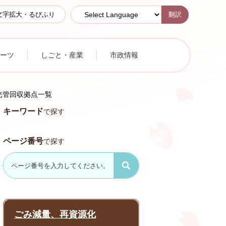
翻訳
文字拡大・るびふり
ーツ
しごと・産業
市政情報
光管回収拠点一覧
キーワード
で探す
ページ番号
で探す
ごみ減量、再資源化