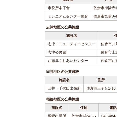
市役所本庁舎
佐倉市海隣寺町
ミレニアムセンター佐倉
佐倉市宮前3-4
志津地区の公共施設
施設名
志津コミュニティーセンター
佐倉市井野
志津公民館
佐倉市上志
西志津ふれあいセンター
佐倉市西志
臼井地区の公共施設
施設名
住所
臼井・千代田出張所
佐倉市王子台1-16
根郷地区の公共施設
施設名
住所
電話
根郷出張所
佐倉市城343-5
043-484-