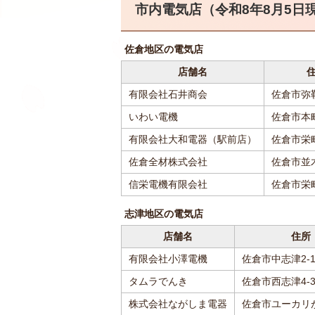
市内電気店（令和8年8月5日
佐倉地区の電気店
店舗名
有限会社石井商会
佐倉市弥
いわい電機
佐倉市本町
有限会社大和電器（駅前店）
佐倉市栄町1
佐倉全材株式会社
佐倉市並
信栄電機有限会社
佐倉市栄町
志津地区の電気店
店舗名
住所
有限会社小澤電機
佐倉市中志津2-16
タムラでんき
佐倉市西志津4-3
株式会社ながしま電器
佐倉市ユーカリが丘