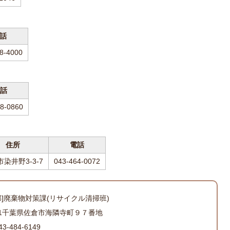
話
8-4000
話
8-0860
住所
電話
染井野3-3-7
043-464-0072
部]廃棄物対策課(リサイクル清掃班)
501千葉県佐倉市海隣寺町９７番地
-484-6149