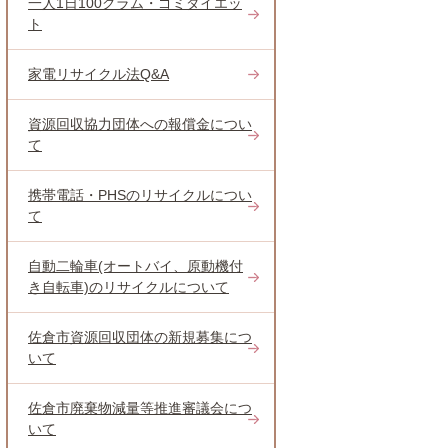
一人1日100グラム・ゴミダイエッ
ト
家電リサイクル法Q&A
資源回収協力団体への報償金につい
て
携帯電話・PHSのリサイクルについ
て
自動二輪車(オートバイ、原動機付
き自転車)のリサイクルについて
佐倉市資源回収団体の新規募集につ
いて
佐倉市廃棄物減量等推進審議会につ
いて