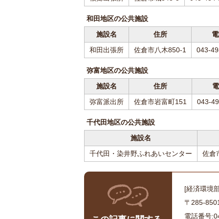
和田地区の公共施設
施設名
住所
電
和田出張所
佐倉市八木850-1
043-49
弥富地区の公共施設
施設名
住所
電
弥富派出所
佐倉市岩富町151
043-49
千代田地区の公共施設
施設名
千代田・染井野ふれあいセンター
佐倉市
[経済環境
〒285-8
電話番号:043