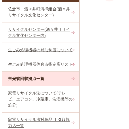
佐倉市、酒々井町清掃組合(酒々井
リサイクル文化センター)
リサイクルセンター(酒々井リサイ
クル文化センター内)
生ごみ処理機器の補助制度について
生ごみ処理機器佐倉市指定店リスト
蛍光管回収拠点一覧
家電リサイクル法について(テレ
ビ、エアコン、冷蔵庫、洗濯機等の
処分)
家電リサイクル法対象品目 引取協
力店一覧