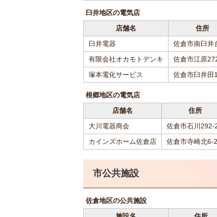
臼井地区の電気店
店舗名
住所
臼井電器
佐倉市南臼井台
有限会社オカモトデンキ
佐倉市江原27
塚本電化サービス
佐倉市臼井田1
根郷地区の電気店
店舗名
住所
大川電器商会
佐倉市石川292-
カインズホーム佐倉店
佐倉市寺崎北6-2
市公共施設
佐倉地区の公共施設
施設名
住所