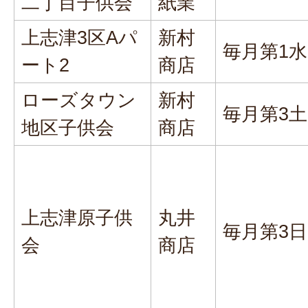
二丁目子供会
紙業
上志津3区Aパ
新村
毎月第1
ート2
商店
ローズタウン
新村
毎月第3
地区子供会
商店
上志津原子供
丸井
毎月第3
会
商店