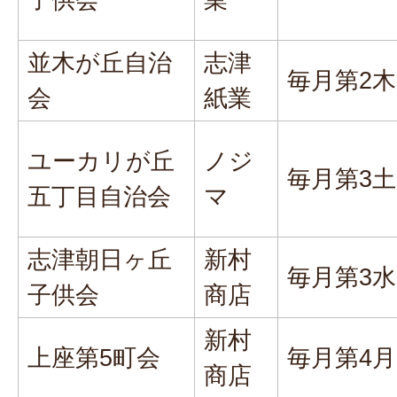
並木が丘自治
志津
毎月第2
会
紙業
ユーカリが丘
ノジ
毎月第3
五丁目自治会
マ
志津朝日ヶ丘
新村
毎月第3
子供会
商店
新村
上座第5町会
毎月第4
商店