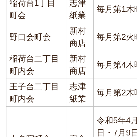
稲荷台1丁目
志津
毎月第1木
町会
紙業
新村
野口会町会
毎月第2火
商店
稲荷台二丁目
新村
毎月第4木
町内会
商店
王子台二丁目
志津
毎月第2木
町内会
紙業
令和5年4月
日・7月9日