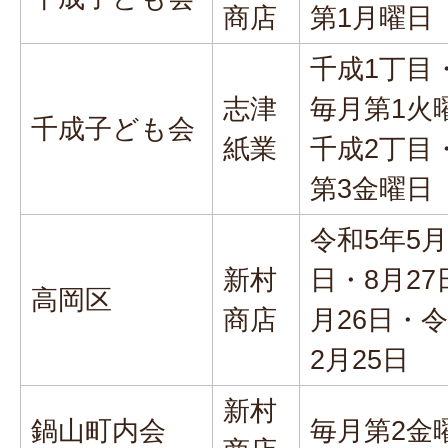
商店
第1月曜日
千成1丁目
志津
毎月第1火
千成子ども会
紙業
千成2丁目
第3金曜日
令和5年5月
新村
日・8月27
高岡区
商店
月26日・令
2月25日
新村
鍋山町内会
毎月第2金