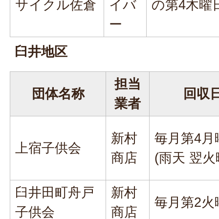
サイクル佐倉
イバ
の第4木曜
ー
臼井地区
担当
団体名称
回収
業者
新村
毎月第4月
上宿子供会
商店
(雨天 翌火
臼井田町舟戸
新村
毎月第2火
子供会
商店