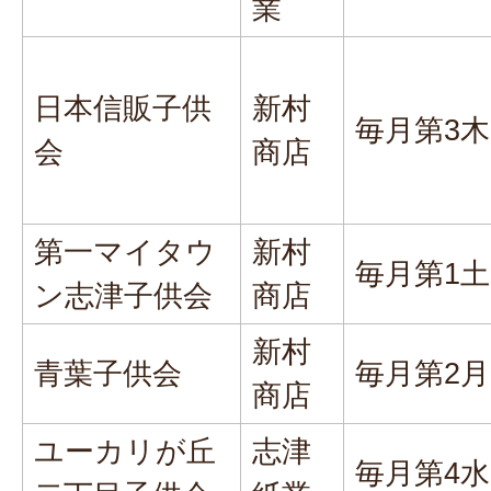
業
日本信販子供
新村
毎月第3
会
商店
第一マイタウ
新村
毎月第1
ン志津子供会
商店
新村
青葉子供会
毎月第2
商店
ユーカリが丘
志津
毎月第4