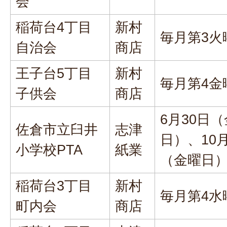
会
稲荷台4丁目
新村
毎月第3火
自治会
商店
王子台5丁目
新村
毎月第4金
子供会
商店
6月30日
佐倉市立臼井
志津
日）、10月
小学校PTA
紙業
（金曜日
稲荷台3丁目
新村
毎月第4水
町内会
商店