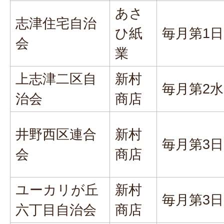
あさ
志津住宅自治
ひ紙
毎月第1
会
業
上志津二区自
新村
毎月第2
治会
商店
井野西区連合
新村
毎月第3
会
商店
ユーカリが丘
新村
毎月第3
六丁目自治会
商店