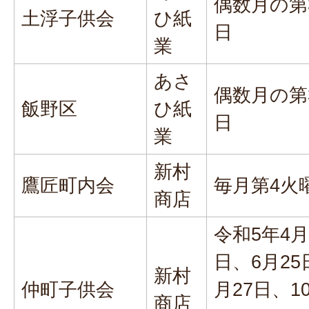
偶数月の第
土浮子供会
ひ紙
日
業
あさ
偶数月の第
飯野区
ひ紙
日
業
新村
鷹匠町内会
毎月第4火
商店
令和5年4月
日、6月25
新村
仲町子供会
月27日、1
商店