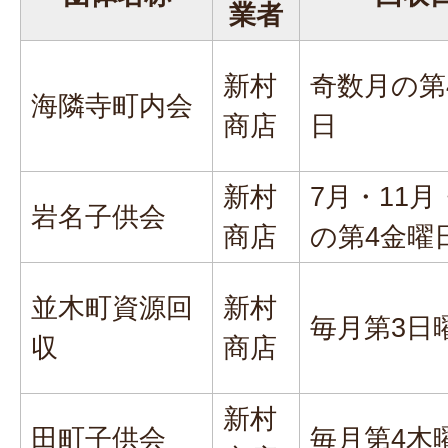
業者
新村
奇数月の第
海隣寺町内会
商店
日
新村
7月・11月
岩名子供会
商店
の第4金曜
並木町資源回
新村
毎月第3日
収
商店
新村
田町子供会
毎月第4木