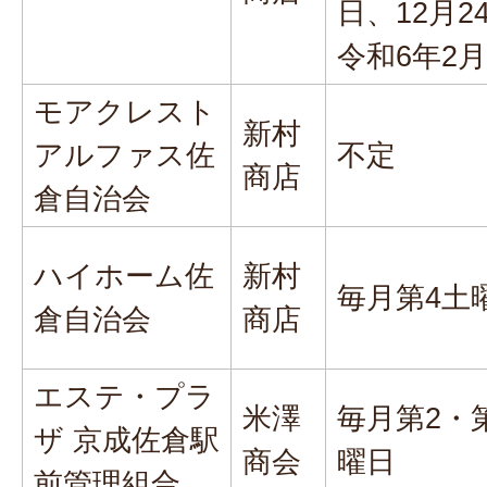
日、12月2
令和6年2月
モアクレスト
新村
アルファス佐
不定
商店
倉自治会
ハイホーム佐
新村
毎月第4土
倉自治会
商店
エステ・プラ
米澤
毎月第2・
ザ 京成佐倉駅
商会
曜日
前管理組合