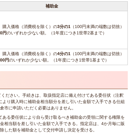
補助金
、購入価格（消費税を除く）の
3分の1
（100円未満の端数は切捨）
00円
のいずれか少ない額。（1年度につき1世帯2基まで）
、購入価格（消費税を除く）の
4分の1
（100円未満の端数は切捨）
000円
のいずれか少ない額。（1年度につき1世帯1基まで）
てください。手続きは、取扱指定店に備え付けてある委任状（注釈
により購入時に補助金相当額分を差し引いた金額で入手できる仕組
倉市に申請いただく必要はありません。
てある委任状により自ら受け取るべき補助金の受領に関する権限を
金相当額を差し引いた金額で入手できる。指定店は、4か月毎に販
除した額を補助金として交付申請し決定を受ける。