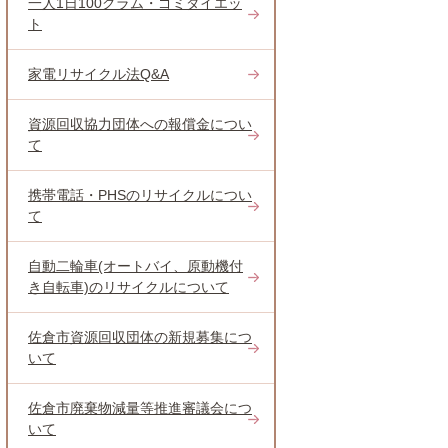
一人1日100グラム・ゴミダイエッ
ト
家電リサイクル法Q&A
資源回収協力団体への報償金につい
て
携帯電話・PHSのリサイクルについ
て
自動二輪車(オートバイ、原動機付
き自転車)のリサイクルについて
佐倉市資源回収団体の新規募集につ
いて
佐倉市廃棄物減量等推進審議会につ
いて