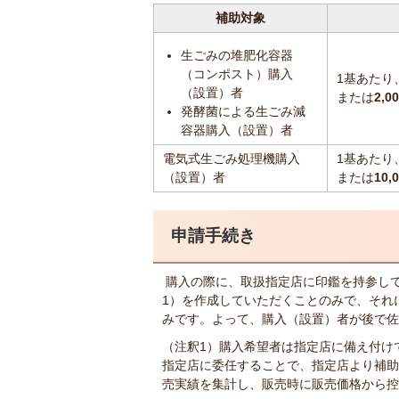
補助対象
生ごみの堆肥化容器
（コンポスト）購入
1基あたり
（設置）者
または
2,0
発酵菌による生ごみ減
容器購入（設置）者
電気式生ごみ処理機購入
1基あたり
（設置）者
または
10,
申請手続き
購入の際に、取扱指定店に印鑑を持参し
1）を作成していただくことのみで、それ
みです。よって、購入（設置）者が後で佐
（注釈1）購入希望者は指定店に備え付け
指定店に委任することで、指定店より補助
売実績を集計し、販売時に販売価格から控