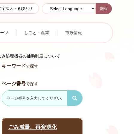
翻訳
文字拡大・るびふり
ーツ
しごと・産業
市政情報
ごみ処理機器の補助制度について
キーワード
で探す
ページ番号
で探す
ごみ減量、再資源化