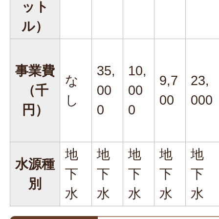
ット
ル）
事業費
35,
10,
な
9,7
23,
（千
00
00
し
00
000
円）
0
0
地
地
地
地
地
水源種
下
下
下
下
下
別
水
水
水
水
水