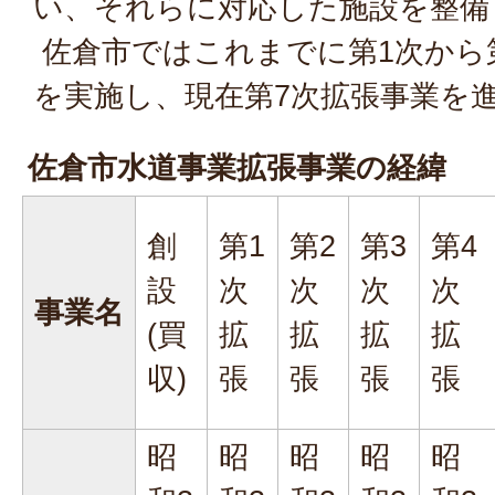
い、それらに対応した施設を整備
佐倉市ではこれまでに第1次から
を実施し、現在第7次拡張事業を
佐倉市水道事業拡張事業の経緯
創
第1
第2
第3
第4
設
次
次
次
次
事業名
(買
拡
拡
拡
拡
収)
張
張
張
張
昭
昭
昭
昭
昭