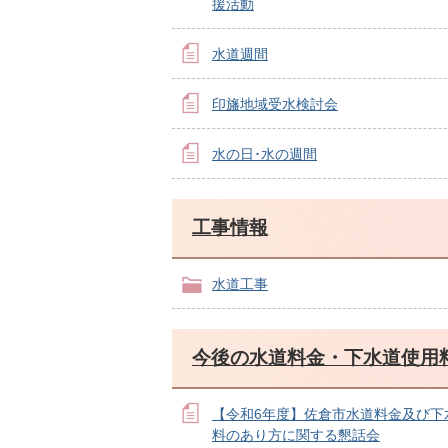
援活動
水道週間
印旛地域受水検討会
水の日･水の週間
工事情報
水道工事
今後の水道料金・下水道使用
【令和6年度】佐倉市水道料金及び下
料のあり方に関する懇話会