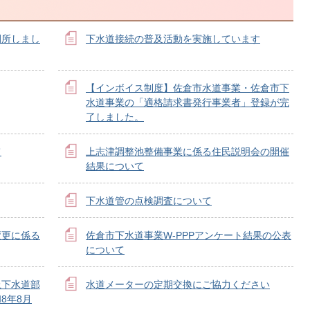
開所しまし
下水道接続の普及活動を実施しています
【インボイス制度】佐倉市水道事業・佐倉市下
水道事業の「適格請求書発行事業者」登録が完
了しました。
て
上志津調整池整備事業に係る住民説明会の開催
結果について
下水道管の点検調査について
変更に係る
佐倉市下水道事業W-PPPアンケート結果の公表
について
上下水道部
水道メーターの定期交換にご協力ください
8年8月