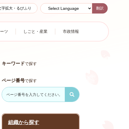
翻訳
文字拡大・るびふり
ーツ
しごと・産業
市政情報
キーワード
で探す
ページ番号
で探す
組織から探す