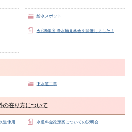
給水スポット
令和8年度 浄水場見学会を開催しました！
下水道工事
料の在り方について
水道使用
水道料金改定案についての説明会