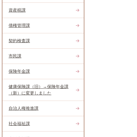
資産税課
債権管理課
契約検査課
市民課
保険年金課
健康保険課（旧）→保険年金課
（新）に変更しました
自治人権推進課
社会福祉課